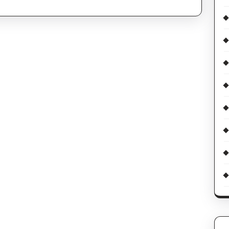
Spin
Slot
Online!