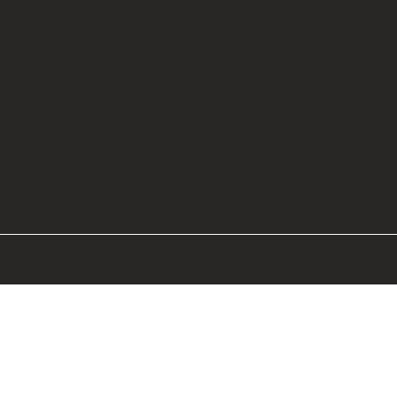
Scroll
Up