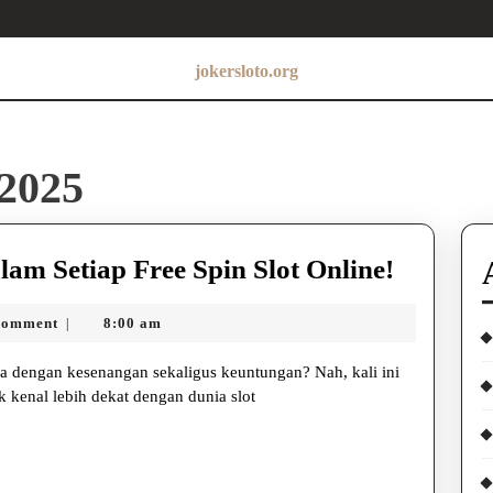
jokersloto.org
2025
MpoSlot
lam Setiap Free Spin Slot Online!
Fun
Comment
8:00 am
|
dan
Profit
dalam
 kenal lebih dekat dengan dunia slot
Setiap
Free