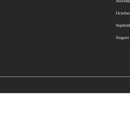
Novemb
Octobe
Septem
August