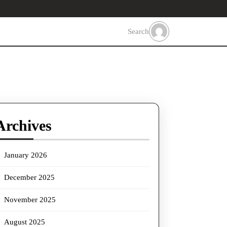
Search
:
Archives
January 2026
December 2025
November 2025
August 2025