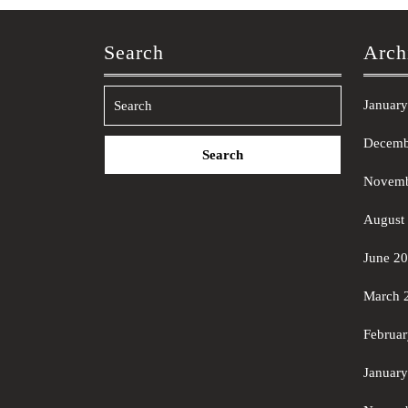
Search
Arch
Januar
Search
Decemb
for:
Novemb
August
June 2
March 
Februa
Januar