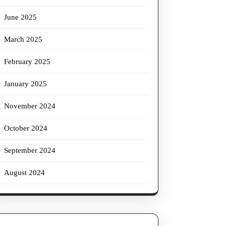
June 2025
March 2025
February 2025
January 2025
November 2024
October 2024
September 2024
August 2024