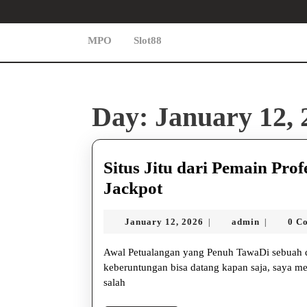
Skip
to
content
MPO
Slot88
Skip
to
content
Day:
January 12, 
Situs Jitu dari Pemain Pr
Situs
Jackpot
Jitu
January
admin
January 12, 2026
admin
0 C
|
|
dari
12,
Pemain
2026
Awal Petualangan yang Penuh TawaDi sebuah dunia penuh keajaiban dan kesempatan, di mana
Profesional
keberuntungan bisa datang kapan saja, saya me
salah
Bisa