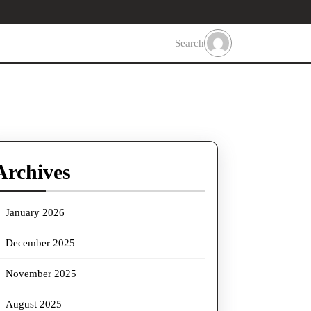
Search
Archives
January 2026
December 2025
November 2025
August 2025