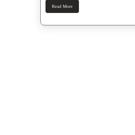
Memecahkan
Read
Read More
Rekor
More
Jackpot