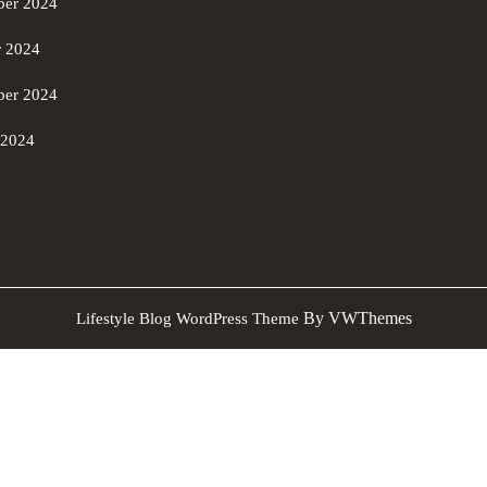
er 2024
r 2024
ber 2024
 2024
By VWThemes
Lifestyle Blog WordPress Theme