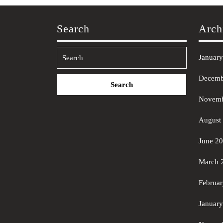
Search
Arch
Januar
Search
Decemb
for:
Novemb
August
June 2
March 
Februa
Januar