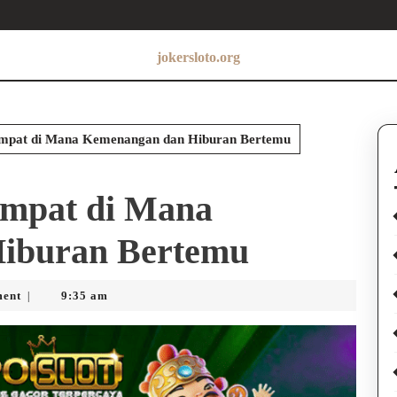
jokersloto.org
empat di Mana Kemenangan dan Hiburan Bertemu
empat di Mana
iburan Bertemu
ent
9:35 am
|