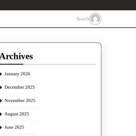
Search
Archives
January 2026
December 2025
November 2025
August 2025
June 2025