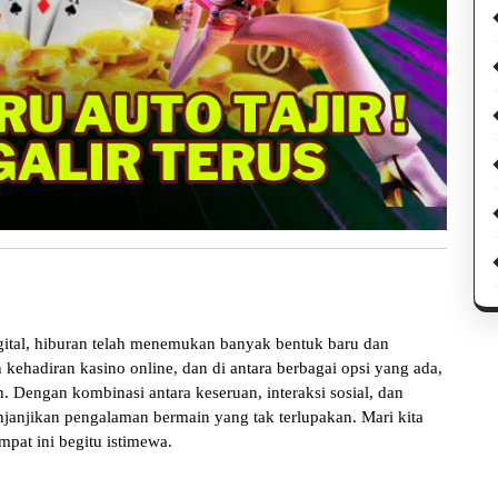
ital, hiburan telah menemukan banyak bentuk baru dan
 kehadiran kasino online, dan di antara berbagai opsi yang ada,
 Dengan kombinasi antara keseruan, interaksi sosial, dan
anjikan pengalaman bermain yang tak terlupakan. Mari kita
pat ini begitu istimewa.