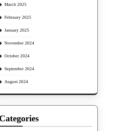
March 2025
February 2025
January 2025
November 2024
October 2024
September 2024
August 2024
Categories