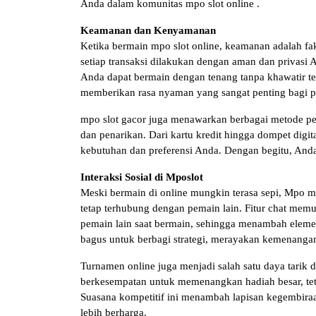
Anda dalam komunitas mpo slot online .
Keamanan dan Kenyamanan
Ketika bermain mpo slot online, keamanan adalah fa
setiap transaksi dilakukan dengan aman dan privasi 
Anda dapat bermain dengan tenang tanpa khawatir ten
memberikan rasa nyaman yang sangat penting bagi p
mpo slot gacor juga menawarkan berbagai metode 
dan penarikan. Dari kartu kredit hingga dompet digi
kebutuhan dan preferensi Anda. Dengan begitu, Anda
Interaksi Sosial di Mposlot
Meski bermain di online mungkin terasa sepi, Mpo 
tetap terhubung dengan pemain lain. Fitur chat me
pemain lain saat bermain, sehingga menambah eleme
bagus untuk berbagi strategi, merayakan kemenangan
Turnamen online juga menjadi salah satu daya tarik
berkesempatan untuk memenangkan hadiah besar, teta
Suasana kompetitif ini menambah lapisan kegembir
lebih berharga.