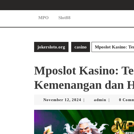
Skip
to
content
MPO
Slot88
Skip
to
content
jokersloto.org
casino
Mposlot Kasino: T
Mposlot Kasino: T
Kemenangan dan H
November
admin
November 12, 2024
admin
0 Comm
|
|
12,
2024